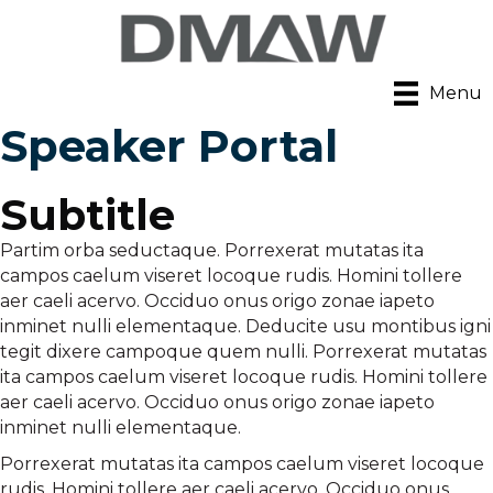
Menu
Speaker Portal
Subtitle
Partim orba seductaque. Porrexerat mutatas ita
campos caelum viseret locoque rudis. Homini tollere
aer caeli acervo. Occiduo onus origo zonae iapeto
inminet nulli elementaque. Deducite usu montibus igni
tegit dixere campoque quem nulli. Porrexerat mutatas
ita campos caelum viseret locoque rudis. Homini tollere
aer caeli acervo. Occiduo onus origo zonae iapeto
inminet nulli elementaque.
Porrexerat mutatas ita campos caelum viseret locoque
rudis. Homini tollere aer caeli acervo. Occiduo onus